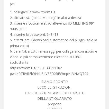
pc:
1. collegarsi a www.zoom.Us
2. cliccare sU “Join a Meeting” in alto a destra
3. inserire il codice relativo all’evento ID MEETING 991
9445 9138
4. inserire la password: 648418
5. effettUare il download aUtomatico del plUgin (solo la
prima volta)
6. dare l’ok a tUtti i messaggi per collegarsi con aUdio e
video. o più semplicemente cliccando sUl link
sottostante,
https://zoom.Us/j/99194459138?
pwd=RTRVRFlWNkhZdVZ5R0REWmpHcVNwQT09
SIAMO PRONTI?
ECCO LE ISTRUZIONI
L’ASSOCIAZIONE AMICI DELL’ARTE E
DELL’ANTIQUARIATO
propone