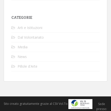
CATEGORIE
Arti e Istituzioni
Dal Volontariato
Media
News
Pillole d'Arte
Sito creato gratuitamente grazie al CSV Vol.To
Sede
presso: